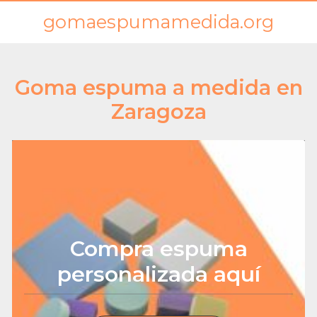
gomaespumamedida.org
Goma espuma a medida en
Zaragoza
Compra espuma
personalizada aquí