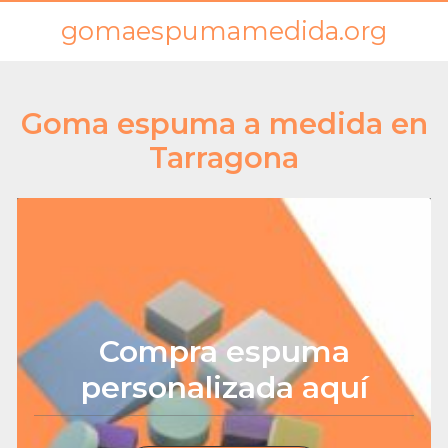
gomaespumamedida.org
Goma espuma a medida en
Tarragona
Compra espuma
personalizada aquí