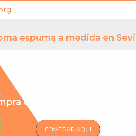
org
oma espuma a medida en Sevil
mpra espuma personalizada a
COMPRAR AQUÍ