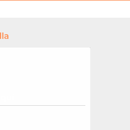
la
quí