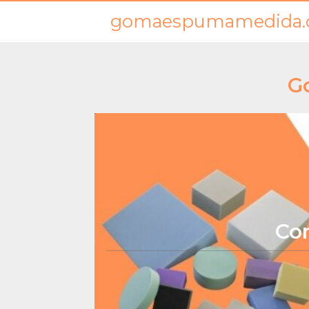
gomaespumamedida.
G
Co