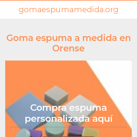
gomaespumamedida.org
Goma espuma a medida en
Orense
Compra espuma
personalizada aquí