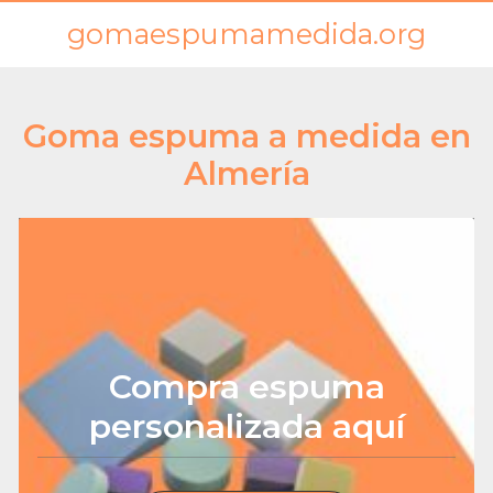
gomaespumamedida.org
Goma espuma a medida en
Almería
Compra espuma
personalizada aquí